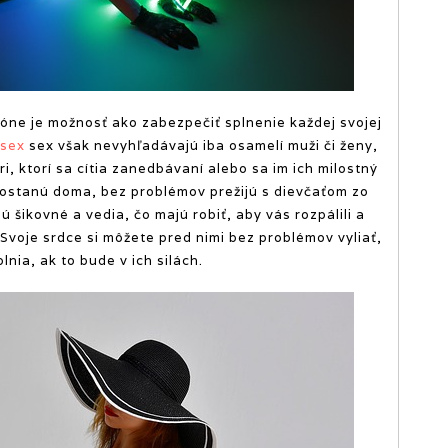
lóne je možnosť ako zabezpečiť splnenie každej svojej
 sex
sex však nevyhľadávajú iba osamelí muži či ženy,
ri, ktorí sa cítia zanedbávaní alebo sa im ich milostný
dostanú doma, bez problémov prežijú s dievčaťom zo
ú šikovné a vedia, čo majú robiť, aby vás rozpálili a
Svoje srdce si môžete pred nimi bez problémov vyliať,
nia, ak to bude v ich silách.