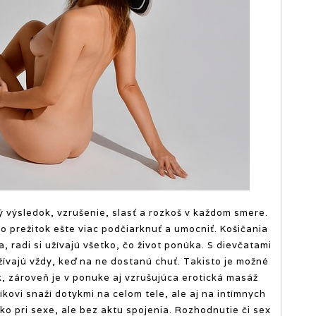
výsledok, vzrušenie, slasť a rozkoš v každom smere.
o prežitok ešte viac podčiarknuť a umocniť.
Košičania
 radi si užívajú všetko, čo život ponúka. S dievčatami
žívajú vždy, keď na ne dostanú chuť. Takisto je možné
k, zároveň je v ponuke aj vzrušujúca erotická masáž
kovi snaží dotykmi na celom tele, ale aj na intímnych
ako pri sexe, ale bez aktu spojenia. Rozhodnutie či sex