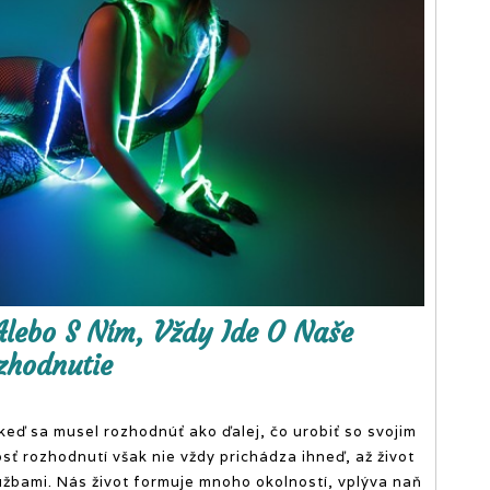
obsahovo nabitý
online magazín.
Alebo S Ním, Vždy Ide O Naše
zhodnutie
 keď sa musel rozhodnúť ako ďalej, čo urobiť so svojim
ť rozhodnutí však nie vždy prichádza ihneď, až život
túžbami.
Nás život formuje mnoho okolností, vplýva naň