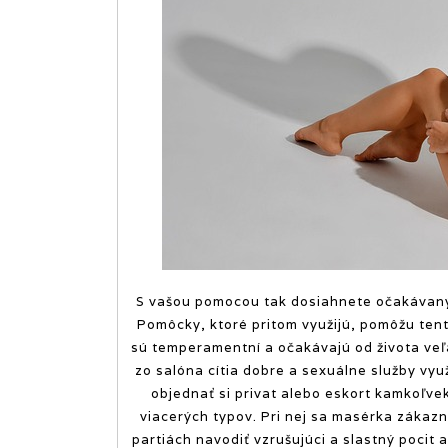
S vašou pomocou tak dosiahnete očakávaný 
Pomôcky, ktoré pritom využijú, pomôžu tent
sú temperamentní a očakávajú od života veľa,
zo salóna cítia dobre a sexuálne služby vyu
objednať si privat alebo eskort kamkoľve
viacerých typov. Pri nej sa masérka zákazní
partiách navodiť vzrušujúci a slastný pocit 