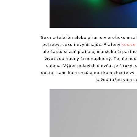
Sex na telefón alebo priamo v erotickom sa
potreby, sexu nevynímajúc. Platený
kosice
ale často si zaň platia aj manželia či partne
život zdá nudný či nenaplnený. To, čo ne
salóna.
Výber pekných dievčat je široký, s
dostali tam, kam chcú alebo kam chcete vy. 
každú túžbu vám spl