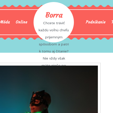
Borra
Móda
Online
Podnikanie
Chcete tráviť
každú voľnú chvíľu
príjemným
spôsobom a patrí
k tomu aj čítanie?
Nie vždy však
máte niečo po
ruke a tak často
zabíjate čas
nudou? To sa vám
už nemôže stať,
pretože na vás
vždy a všade čaká