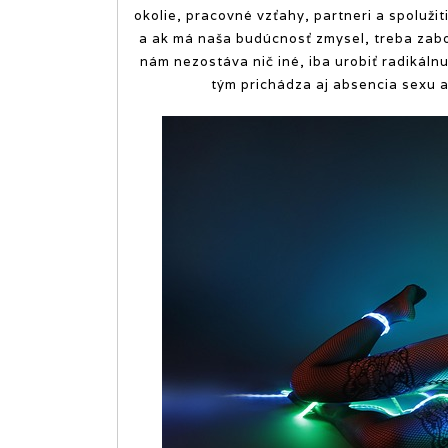
okolie, pracovné vzťahy, partneri a spolužitie
a ak má naša budúcnosť zmysel, treba zabo
nám nezostáva nič iné, iba urobiť radikál
tým prichádza aj absencia sexu a