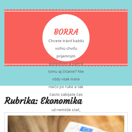
BORRA
Chcete tráviť každú
voľnú chvíľu
príjemným
spôsobom a patrí k
tomu aj čítanie? Nie
vždy však máte
niečo po ruke a tak
často zabíjate čas
Rubrika:
Ekonomika
nudou? To sa vám
už nemôže stať,
pretože na vás vždy
a všade čaká