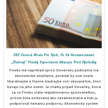
obsahovo nabitý
online magazín.
560 Eurová Mzda Pre Tých, Čo Sú Nezamestnaní.
„Šialený“ Fínsky Experiment Ukazuje Prvé Výsledky
Fínsko má napríklad oproti Slovensku podstatne iné
ekonomické zmýšľanie, povedal by som oveľa
liberálnejšie a hlavne štedrejšie voči obyvateľom, ktorí
bývajú na jeho území. Je známy prípad Slovenky, ktorá
sa vo Fínsku stala rešpektovanou spisovateľkou,
pričom bola evidovaná ako nezamestnaná a štát ju
podporoval nemalou podporou. Ekonomický systém