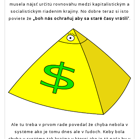
musela nájsť určitú rovnováhu medzi kapitalistickým a
socialistickým riadením krajiny. No dobre teraz si isto
poviete že
„boh nás ochraňuj aby sa staré časy vrátili‘
.
Ale tu treba v prvom rade povedať že chyba nebola v
systéme ako je tomu dnes ale v ľudoch. Keby bola
chyba v systéme tak krajina v ktorej ako je tá naša by v