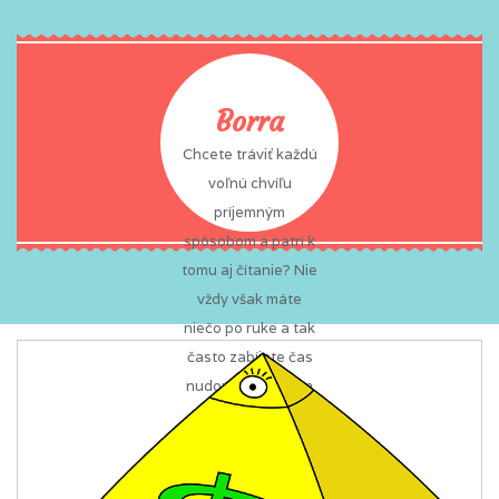
Borra
Chcete tráviť každú
voľnú chvíľu
príjemným
spôsobom a patrí k
tomu aj čítanie? Nie
vždy však máte
niečo po ruke a tak
často zabíjate čas
nudou? To sa vám
už nemôže stať,
pretože na vás vždy
a všade čaká