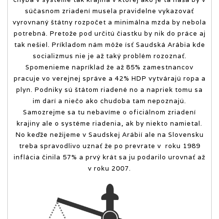
súčasnom zriadení musela pravidelne vykazovať
vyrovnaný štátny rozpočet a minimálna mzda by nebola
potrebná. Pretože pod určitú čiastku by nik do práce aj
tak nešiel. Príkladom nám môže ísť Saudská Arábia kde
socializmus nie je až taký problém rozoznať.
Spomenieme napríklad že až 85% zamestnancov
pracuje vo verejnej správe a 42% HDP vytvárajú ropa a
plyn. Podniky sú štátom riadené no a napriek tomu sa
im darí a niečo ako chudoba tam nepoznajú.
Samozrejme sa tu nebavíme o oficiálnom zriadení
krajiny ale o systéme riadenia, ak by niekto namietal.
No keďže nežijeme v Saudskej Arábií ale na Slovensku
treba spravodlivo uznať že po prevrate v roku 1989
inflácia činila 57% a prvý krát sa ju podarilo urovnať až
v roku 2007.