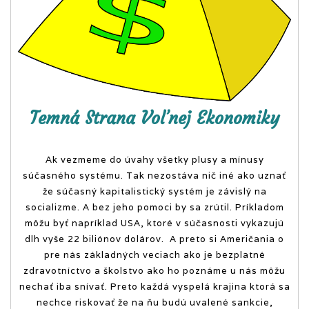
obsahovo nabitý
online magazín.
Temná Strana Voľnej Ekonomiky
Ak vezmeme do úvahy všetky plusy a mínusy
súčasného systému. Tak nezostáva nič iné ako uznať
že súčasný kapitalistický systém je závislý na
socializme. A bez jeho pomoci by sa zrútil. Príkladom
môžu byť napríklad USA, ktoré v súčasnosti vykazujú
dlh vyše 22 biliónov dolárov. A preto si Američania o
pre nás základných veciach ako je bezplatné
zdravotníctvo a školstvo ako ho poznáme u nás môžu
nechať iba snívať. Preto každá vyspelá krajina ktorá sa
nechce riskovať že na ňu budú uvalené sankcie,