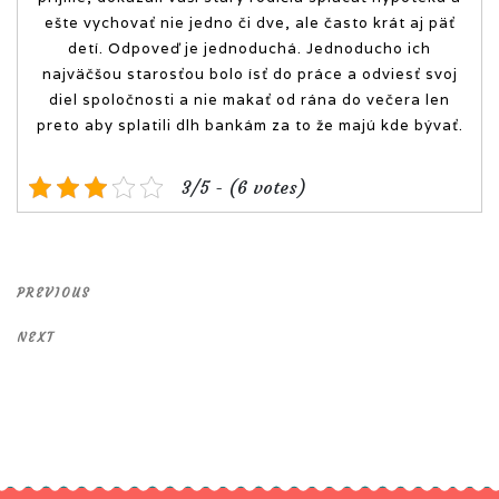
ešte vychovať nie jedno či dve, ale často krát aj päť
detí. Odpoveď je jednoduchá. Jednoducho ich
najväčšou starosťou bolo ísť do práce a odviesť svoj
diel spoločnosti a nie makať od rána do večera len
preto aby splatili dlh bankám za to že majú kde bývať.
3/5 - (6 votes)
Previous
PREVIOUS
Post
Next
NEXT
Post