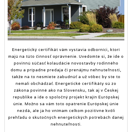
Energetický certifikát vám vystavia odborníci, ktorí
majú na túto činnosť oprávnenie. Uvedomte si, že ide o
povinnú súčasť kolaudácie novostavby rodinného
domu a prípadne predaja či prenájmu nehnuteľnosti,
takže na to nesmiete zabudnúť a už vôbec by ste to
nemali obchádzať. Energetické certifikáty sú zo
zákona povinné ako na Slovensku, tak aj v Českej
republike a ide o spoločný projekt krajín Európskej
únie. Možno sa vám toto opatrenie Európskej únie
nezdá, ale ja ho vnímam celkom pozitívne kvôli
prehľadu o skutočných energetických potrebách danej
nehnuteľnosti.