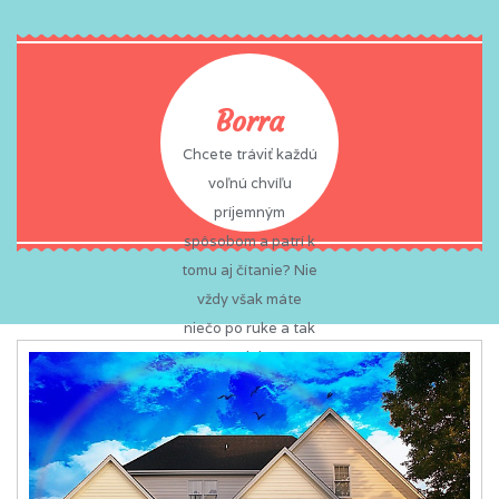
Borra
Chcete tráviť každú
voľnú chvíľu
príjemným
spôsobom a patrí k
tomu aj čítanie? Nie
vždy však máte
niečo po ruke a tak
často zabíjate čas
nudou? To sa vám
už nemôže stať,
pretože na vás vždy
a všade čaká