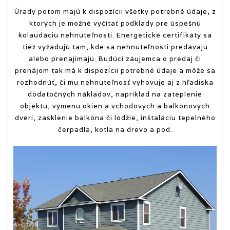
Úrady potom majú k dispozícii všetky potrebné údaje, z
ktorých je možné vyčítať podklady pre úspešnú
kolaudáciu nehnuteľnosti. Energetické certifikáty sa
tiež vyžadujú tam, kde sa nehnuteľnosti predávajú
alebo prenajímajú. Budúci záujemca o predaj či
prenájom tak má k dispozícii potrebné údaje a môže sa
rozhodnúť, či mu nehnuteľnosť vyhovuje aj z hľadiska
dodatočných nákladov, napríklad na zateplenie
objektu, výmenu okien a vchodových a balkónových
dverí, zasklenie balkóna či lodžie, inštaláciu tepelného
čerpadla, kotla na drevo a pod.