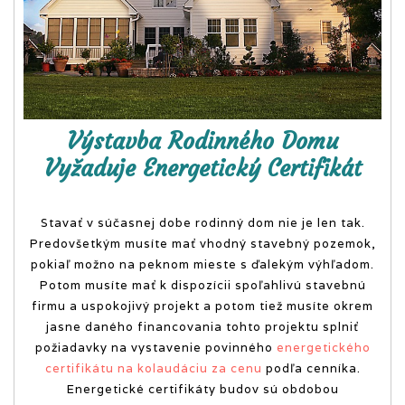
obsahovo nabitý
online magazín.
Výstavba Rodinného Domu
Vyžaduje Energetický Certifikát
Stavať v súčasnej dobe rodinný dom nie je len tak.
Predovšetkým musíte mať vhodný stavebný pozemok,
pokiaľ možno na peknom mieste s ďalekým výhľadom.
Potom musíte mať k dispozícii spoľahlivú stavebnú
firmu a uspokojivý projekt a potom tiež musíte okrem
jasne daného financovania tohto projektu splniť
požiadavky na vystavenie povinného
energetického
certifikátu na kolaudáciu za cenu
podľa cenníka.
Energetické certifikáty budov sú obdobou