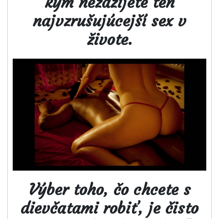
kým nezažijete ten
najvzrušujúcejší sex v
živote.
Výber toho, čo chcete s
dievčatami robiť, je čisto