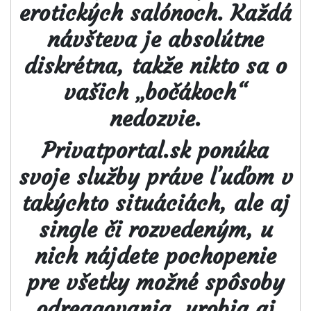
erotických salónoch. Každá
návšteva je absolútne
diskrétna, takže nikto sa o
vašich „bočákoch“
nedozvie.
Privatportal.sk ponúka
svoje služby práve ľuďom v
takýchto situáciách, ale aj
single či rozvedeným, u
nich nájdete pochopenie
pre všetky možné spôsoby
odreagovania, urobia aj