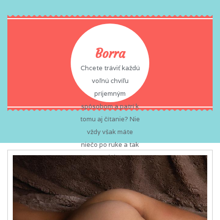
Borra
Chcete tráviť každú
voľnú chvíľu
príjemným
spôsobom a patrí k
tomu aj čítanie? Nie
vždy však máte
niečo po ruke a tak
často zabíjate čas
nudou? To sa vám
už nemôže stať,
pretože na vás vždy
a všade čaká