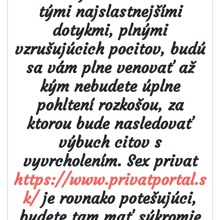
tými najslastnejšími
dotykmi, plnými
vzrušujúcich pocitov, budú
sa vám plne venovať až
kým nebudete úplne
pohltení rozkošou, za
ktorou bude nasledovať
výbuch citov s
vyvrcholením. Sex privat
https://www.privatportal.s
k/
je rovnako potešujúci,
budete tam mať súkromie