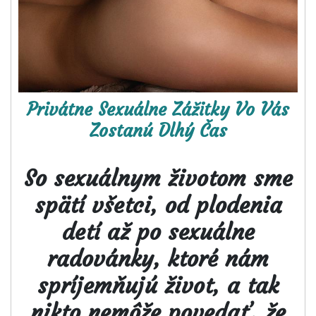
obsahovo nabitý
online magazín.
Privátne Sexuálne Zážitky Vo Vás
Zostanú Dlhý Čas
So sexuálnym životom sme
spätí všetci, od plodenia
detí až po sexuálne
radovánky, ktoré nám
spríjemňujú život, a tak
nikto nemôže povedať, že