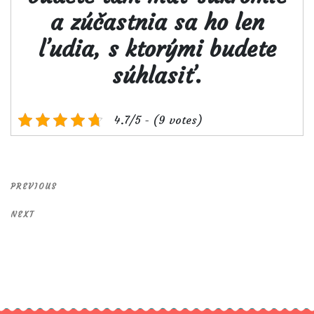
a zúčastnia sa ho len
ľudia, s ktorými budete
súhlasiť.
4.7/5 - (9 votes)
Previous
PREVIOUS
Post
Next
NEXT
Post