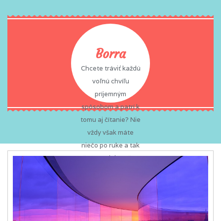
Borra
Chcete tráviť každú
voľnú chvíľu
príjemným
spôsobom a patrí k
tomu aj čítanie? Nie
vždy však máte
niečo po ruke a tak
často zabíjate čas
nudou? To sa vám
už nemôže stať,
pretože na vás vždy
a všade čaká