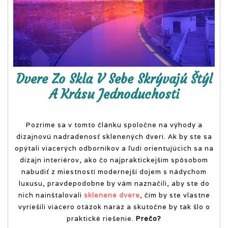
obsahovo nabitý
online magazín.
Dvere Zo Skla V Sebe Skrývajú Štýl
A Krásu Jednoduchosti
Pozrime sa v tomto článku spoločne na výhody a
dizajnovú nadradenosť sklenených dverí. Ak by ste sa
opýtali viacerých odborníkov a ľudí orientujúcich sa na
dizajn interiérov, ako čo najpraktickejším spôsobom
nabudiť z miestností modernejší dojem s nádychom
luxusu, pravdepodobne by vám naznačili, aby ste do
nich nainštalovali
sklenene dvere
, čím by ste vlastne
vyriešili viacero otázok naraz a skutočne by tak šlo o
praktické riešenie.
Prečo?