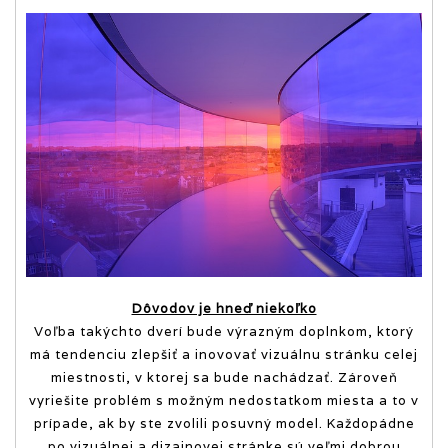
Dôvodov je hneď niekoľko
Voľba takýchto dverí bude výrazným doplnkom, ktorý
má tendenciu zlepšiť a inovovať vizuálnu stránku celej
miestnosti, v ktorej sa bude nachádzať. Zároveň
vyriešite problém s možným nedostatkom miesta a to v
prípade, ak by ste zvolili posuvný model. Každopádne
po vizuálnej a dizajnovej stránke sú veľmi dobrou