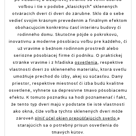
voľbou i tie v podobe „klasických“ sklenených
otváracích dverí či dverí do zárubne. Sklo dá o sebe
vedieť svojim krásnym prevedením a finálnym efektom
obohacujúcim konkrétnu časť interiéru budovy či
rodinného domu. Skutočne pôjde o pokrokovú,
inovatívnu a moderne pôsobiacu voľbu pre každého, či
už vravíme o bežnom rodinnom prostredí alebo
seriózne pôsobiacej firme či podniku. O praktickej
stránke vravíme i z hľadiska
osvetlenia
, respektíve
vlastnosti dverí zo skleneného materiálu, ktorá svetlu
umožňuje prechod do izby, akej sú súčasťou. Daný
priestor, respektíve miestnosť či izba budú kvalitne
osvetlené, vyhnete sa depresívne tmavo pôsobiacemu
efektu. K tomuto poznatku sa hodí poznamenať i fakt,
že tento typ dverí majú v podstate tie isté vlastnosti
ako okná, čiže voľba týchto sklenených dverí môže
zároveň
plniť účel okien prepúšťajúcich svetlo
a
starajúcich sa o potrebný prísun osvetlenia do
tmavých kútov.