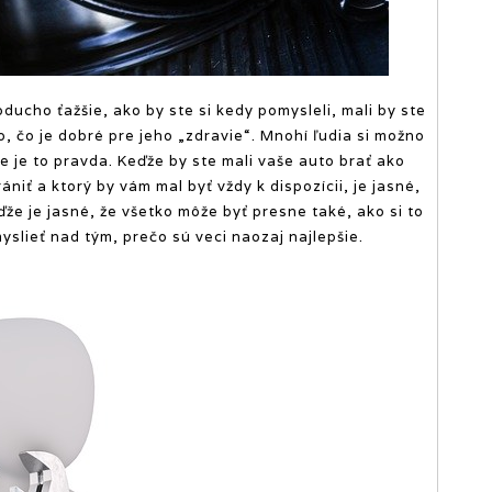
ducho ťažšie, ako by ste si kedy pomysleli, mali by ste
, čo je dobré pre jeho „zdravie“. Mnohí ľudia si možno
nie je to pravda. Keďže by ste mali vaše auto brať ako
niť a ktorý by vám mal byť vždy k dispozícii, je jasné,
ďže je jasné, že všetko môže byť presne také, ako si to
yslieť nad tým, prečo sú veci naozaj najlepšie.