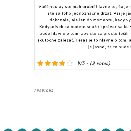
Väčšinou by ste mali urobiť hlavne to, čo je n
ste sa toho jednoznačne držať. Asi je j
dokonalé, ale len do momentu, kedy vy
Kedykoľvek sa budete snažiť správať sa ku v
bude hlavne o tom, aby ste sa proste tešili.
skutočne záležať. Teraz je to hlavne o tom, a
je jasné, že to bude 
4/5 - (9 votes)
Previous
PREVIOUS
Post