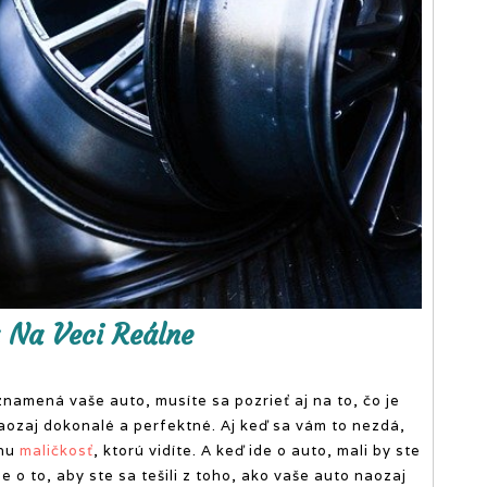
obsahovo nabitý
online magazín.
a Na Veci Reálne
znamená vaše auto, musíte sa pozrieť aj na to, čo je
naozaj dokonalé a perfektné. Aj keď sa vám to nezdá,
nu
maličkosť
, ktorú vidíte. A keď ide o auto, mali by ste
de o to, aby ste sa tešili z toho, ako vaše auto naozaj