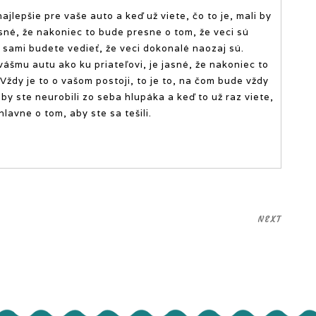
ajlepšie pre vaše auto a keď už viete, čo to je, mali by
asné, že nakoniec to bude presne o tom, že veci sú
 sami budete vedieť, že veci dokonalé naozaj sú.
ášmu autu ako ku priateľovi, je jasné, že nakoniec to
 Vždy je to o vašom postoji, to je to, na čom bude vždy
by ste neurobili zo seba hlupáka a keď to už raz viete,
hlavne o tom, aby ste sa tešili.
NEXT
Next
Post