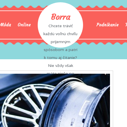
Borra
Móda
Online
Podnikanie
Chcete tráviť
každú voľnú chvíľu
príjemným
spôsobom a patrí
k tomu aj čítanie?
Nie vždy však
máte niečo po
ruke a tak často
zabíjate čas
nudou? To sa vám
už nemôže stať,
pretože na vás
vždy a všade čaká