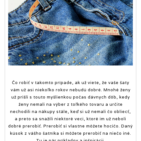
Čo robiť v takomto prípade, ak už viete, že vaše šaty
vám už asi niekoľko rokov nebudú dobré. Mnohé ženy
už prišli s touto myšlienkou počas dávnych dôb, kedy
ženy nemali na výber z toľkého tovaru a určite
nechodili na nákupy stále, keď si už nemali čo obliecť,
a preto sa snažili niektoré veci, ktoré im už neboli
dobré prerobiť. Prerobiť si vlastne môžete hocičo. Daný
kúsok z vášho šatníka si môžete prerobiť na niečo iné.
Tu je pár príkladov a inšpirácii.