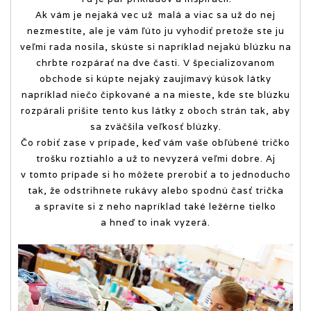
Ak vám je nejaká vec už malá a viac sa už do nej
nezmestíte, ale je vám ľúto ju vyhodiť pretože ste ju
veľmi rada nosila, skúste si napríklad nejakú blúzku na
chrbte rozpárať na dve časti. V špecializovanom
obchode si kúpte nejaký zaujímavý kúsok látky
napríklad niečo čipkované a na mieste, kde ste blúzku
rozpárali prišite tento kus látky z oboch strán tak, aby
sa zväčšila veľkosť blúzky.
Čo robiť zase v prípade, keď vám vaše obľúbené tričko
trošku roztiahlo a už to nevyzerá veľmi dobre. Aj
v tomto prípade si ho môžete prerobiť a to jednoducho
tak, že odstrihnete rukávy alebo spodnú časť trička
a spravíte si z neho napríklad také ležérne tielko
a hneď to inak vyzerá.