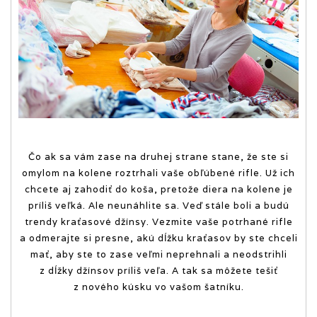
Čo ak sa vám zase na druhej strane stane, že ste si
omylom na kolene roztrhali vaše obľúbené rifle. Už ich
chcete aj zahodiť do koša, pretože diera na kolene je
príliš veľká. Ale neunáhlite sa. Veď stále boli a budú
trendy kraťasové džínsy. Vezmite vaše potrhané rifle
a odmerajte si presne, akú dĺžku kraťasov by ste chceli
mať, aby ste to zase veľmi neprehnali a neodstrihli
z dĺžky džínsov príliš veľa. A tak sa môžete tešiť
z nového kúsku vo vašom šatníku.