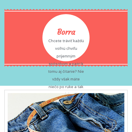
Borra
Chcete tráviť každú
voľnú chvíľu
príjemným
spôsobom a patrí k
tomu aj čítanie? Nie
vždy však máte
niečo po ruke a tak
často zabíjate čas
nudou? To sa vám
už nemôže stať,
pretože na vás vždy
a všade čaká