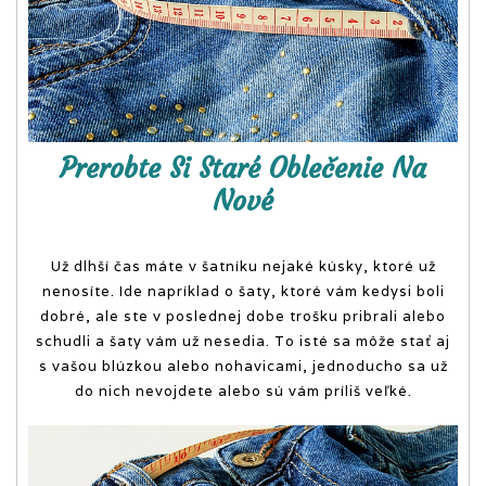
obsahovo nabitý
online magazín.
Prerobte Si Staré Oblečenie Na
Nové
Už dlhší čas máte v šatníku nejaké kúsky, ktoré už
nenosíte. Ide napríklad o šaty, ktoré vám kedysi boli
dobré, ale ste v poslednej dobe trošku pribrali alebo
schudli a šaty vám už nesedia. To isté sa môže stať aj
s vašou blúzkou alebo nohavicami, jednoducho sa už
do nich nevojdete alebo sú vám príliš veľké.